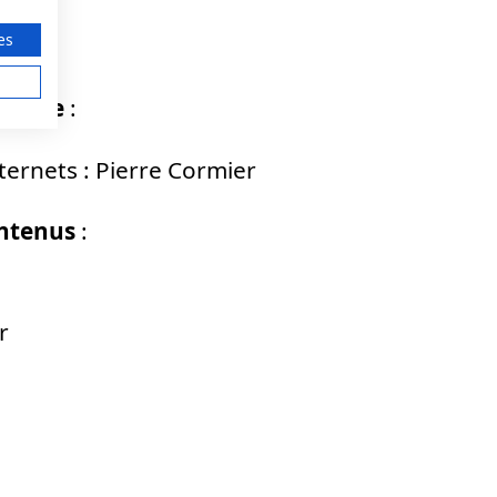
es
u site
:
ternets : Pierre Cormier
ontenus
:
r