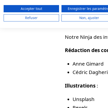
Accepter tout
Enregistrer les paramètr
Refuser
Non, ajuster
Développement d
Notre Ninja des in
Rédaction des c
Anne Gimard
Cédric Dagheri
Illustrations
:
Unsplash
Pexels