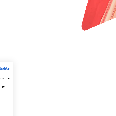
ialité
r notre
 les