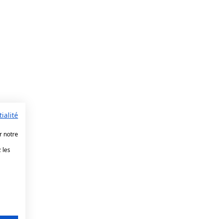
ialité
r notre
 les