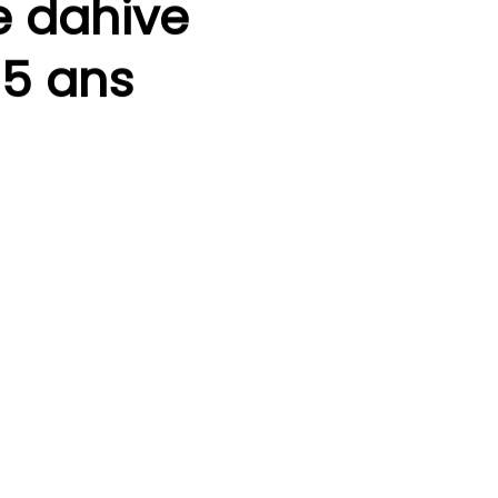
e
dahive
5
ans