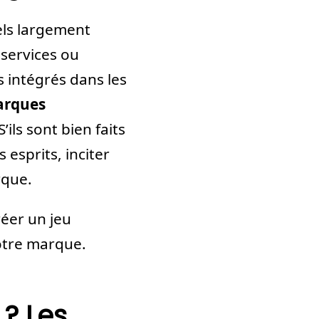
els largement
 services ou
s intégrés dans les
arques
S’ils sont bien faits
esprits, inciter
arque.
réer un jeu
votre marque.
? Les