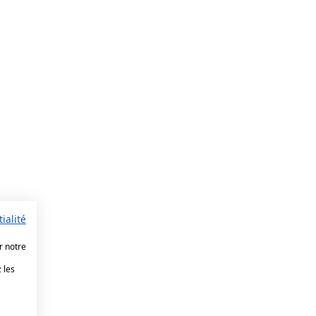
ialité
r notre
 les